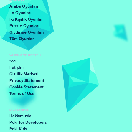
POPÜLER
Araba Oyunları
.io Oyunları
Iki Kişilik Oyunlar
Puzzle Oyunları
Giydirme Oyunları
Tüm Oyunlar
YARDIM VE DESTEK
SSS
İletişim
Gizlilik Merkezi
Privacy Statement
Cookie Statement
Terms of Use
BIZI TANIYIN
Hakkımızda
Poki for Developers
Poki Kids