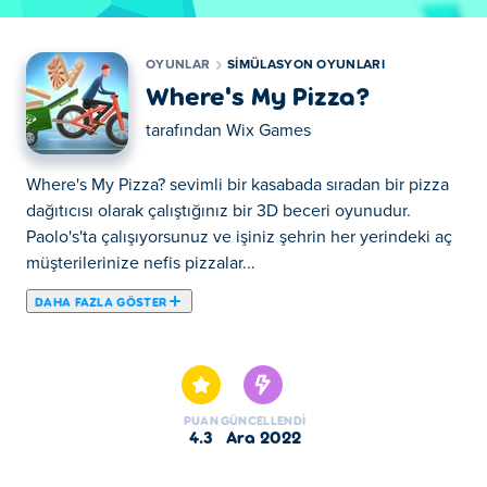
OYUNLAR
SIMÜLASYON OYUNLARI
Where's My Pizza?
tarafından
Wix Games
Where's My Pizza? sevimli bir kasabada sıradan bir pizza
dağıtıcısı olarak çalıştığınız bir 3D beceri oyunudur.
Paolo's'ta çalışıyorsunuz ve işiniz şehrin her yerindeki aç
müşterilerinize nefis pizzalar...
DAHA FAZLA GÖSTER
Where's My Pizza? sevimli bir kasabada sıradan bir pizza
dağıtıcısı olarak çalıştığınız bir 3D beceri oyunudur.
Paolo's'ta çalışıyorsunuz ve işiniz şehrin her yerindeki aç
müşterilerinize nefis pizzalar hazırlamak, pişirmek ve
PUAN
GÜNCELLENDI
teslim etmek. Pizzaları düşürmeden veya daha kötüsü
4.3
Ara 2022
kazaya neden olmadan teslim etmek için trafikte dikkatli
bir şekilde hareket edin. Engellerden ve hız