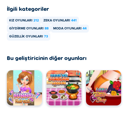
masaüstünde oynayabilir miyim?
İlgili kategoriler
Tictoc Paris Fashion'ı bilgisayarınızda ve telefon, tablet
KIZ OYUNLARI
212
ZEKA OYUNLARI
441
gibi mobil cihazlarınızda oynayabilirsiniz.
GIYDIRME OYUNLARI
88
MODA OYUNLARI
44
GÜZELLIK OYUNLARI
73
Bu geliştiricinin diğer oyunları