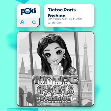
Tictoc Paris
Fashion
Go Panda Games Studio
tarafından
Yükleniyor