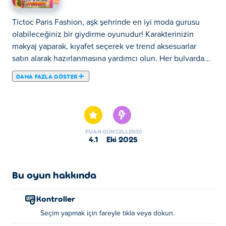
Tictoc Paris Fashion, aşk şehrinde en iyi moda gurusu
olabileceğiniz bir giydirme oyunudur! Karakterinizin
makyaj yaparak, kıyafet seçerek ve trend aksesuarlar
satın alarak hazırlanmasına yardımcı olun. Her bulvarda...
DAHA FAZLA GÖSTER
Tictoc Paris Fashion, aşk şehrinde en iyi moda gurusu
olabileceğiniz bir giydirme oyunudur! Karakterinizin
makyaj yaparak, kıyafet seçerek ve trend aksesuarlar
satın alarak hazırlanmasına yardımcı olun. Her bulvarda
PUAN
GÜNCELLENDI
dikkatleri üzerine çekecek mükemmel bir Paris
4.1
Eki 2025
görünümü yaratmak için şık stilleri karıştırıp eşleştirin.
Sahne ışıkları altına adım atın ve Paris moda anlayışınızı
sergileyin!
Bu oyun hakkında
Tictoc Paris Fashion nasıl oynanır?
Kontroller
Seçim yapmak için fareyle tıkla veya dokun.
Seçiminizi yapmak için tıklayın veya dokunun.