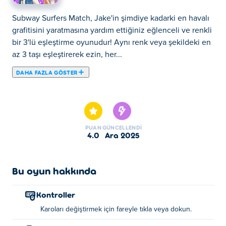
Subway Surfers Match, Jake'in şimdiye kadarki en havalı
grafitisini yaratmasına yardım ettiğiniz eğlenceli ve renkli
bir 3'lü eşleştirme oyunudur! Aynı renk veya şekildeki en
az 3 taşı eşleştirerek ezin, her...
DAHA FAZLA GÖSTER
Subway Surfers Match, Jake'in şimdiye kadarki en havalı
grafitisini yaratmasına yardım ettiğiniz eğlenceli ve renkli
bir 3'lü eşleştirme oyunudur! Aynı renk veya şekildeki en
az 3 taşı eşleştirerek ezin, her seviyenin hedefine ulaşın
PUAN
GÜNCELLENDI
ve Jake'in grafiti şaheserini tamamlamak için kullanacağı
4.0
Ara 2025
altın sprey kutuları kazanın! Taşları birleştirerek harika
güçlendirmeler yaratın ve panoyu şık bir şekilde
temizleyin. Eşleştirmeye, boyamaya ve oynamaya hazır
Bu oyun hakkında
mısınız?
Kontroller
Subway Surfers Match nasıl oynanır?
Karoları değiştirmek için fareyle tıkla veya dokun.
Taşları değiştirmek ve üç veya daha fazla taşı eşleştirmek