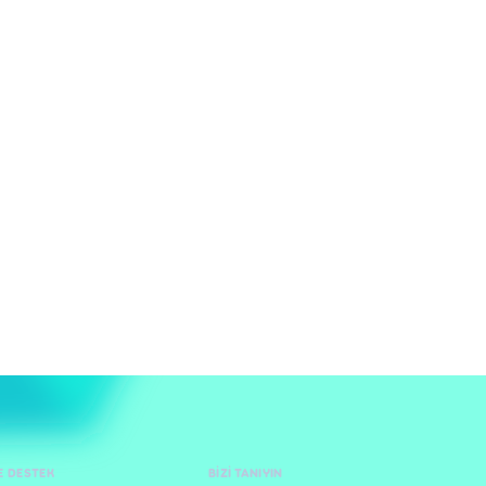
E DESTEK
BIZI TANIYIN