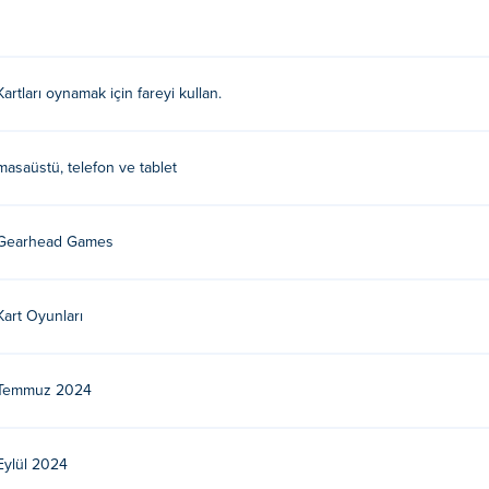
fareyi kullanın!
Kartları oynamak için fareyi kullan.
an yaratılmıştır. Diğer oyunlarını oyna Poki:
Retro Highway
Ve
S
masaüstü, telefon ve tablet
nasıl oynayabilirim?
ilirsiniz.
Gearhead Games
da ve masaüstünde oynayabilir miyim?
Kart Oyunları
 cihazlarınızda oynanabilir
Temmuz 2024
Eylül 2024