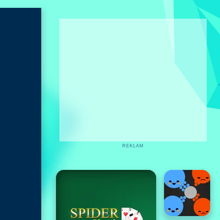
REKLAM