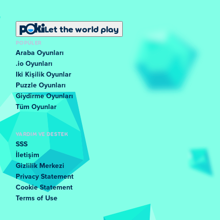
Let the world play
POPÜLER
Araba Oyunları
.io Oyunları
Iki Kişilik Oyunlar
Puzzle Oyunları
Giydirme Oyunları
Tüm Oyunlar
YARDIM VE DESTEK
SSS
İletişim
Gizlilik Merkezi
Privacy Statement
Cookie Statement
Terms of Use