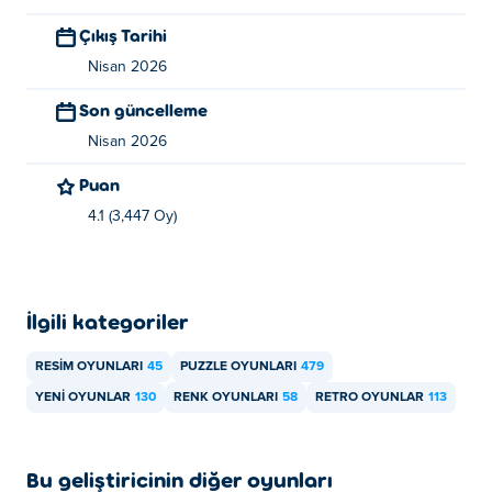
Çıkış Tarihi
Pixel Perfect oyununu ücretsiz olarak nasıl
oynayabilirim?
Nisan 2026
Son güncelleme
Pixel Perfect oyununu Poki'de ücretsiz oynayabilirsiniz.
Nisan 2026
Pixel Perfect oyununu mobil cihazlarda ve
Puan
masaüstü bilgisayarlarda oynayabilir miyim?
4.1 (3,447 Oy)
Pixel Perfect, bilgisayarınızda ve telefon, tablet gibi mobil
cihazlarınızda oynanabilir.
İlgili kategoriler
RESIM OYUNLARI
45
PUZZLE OYUNLARI
479
YENI OYUNLAR
130
RENK OYUNLARI
58
RETRO OYUNLAR
113
Bu geliştiricinin diğer oyunları