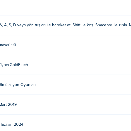
W, A, S, D veya yön tuşları ile hareket et. Shift ile koş. Spacebar ile zıpla. M
masaüstü
CyberGoldFinch
Simülasyon Oyunları
Mart 2019
Haziran 2024