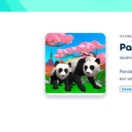
OYUN
Pa
taraf
Panda 
kur ve
DAHA
Haydi Panda Simulator 3D oynayalım. Pand