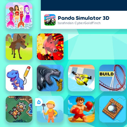
Panda Simulator 3D
tarafından CyberGoldFinch