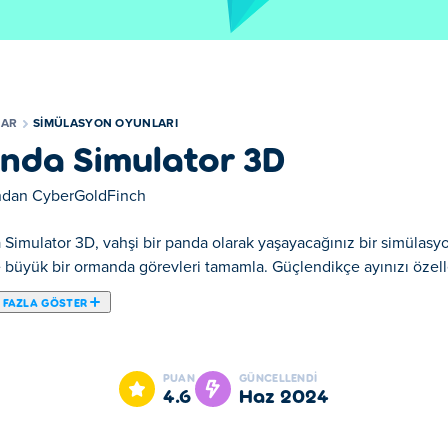
LAR
SIMÜLASYON OYUNLARI
nda Simulator 3D
ından
CyberGoldFinch
Simulator 3D, vahşi bir panda olarak yaşayacağınız bir simülasyo
 büyük bir ormanda görevleri tamamla. Güçlendikçe ayınızı özelle
 FAZLA GÖSTER
a Simulator 3D seçkin Simülasyon Oyunları mızdandır.
PUAN
GÜNCELLENDI
4.6
Haz 2024