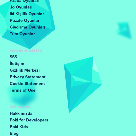
Araba Oyunları
.io Oyunları
Iki Kişilik Oyunlar
Puzzle Oyunları
Giydirme Oyunları
Tüm Oyunlar
YARDIM VE DESTEK
SSS
İletişim
Gizlilik Merkezi
Privacy Statement
Cookie Statement
Terms of Use
BIZI TANIYIN
Hakkımızda
Poki for Developers
Poki Kids
Blog