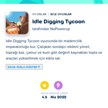
OYUNLAR
IDLE OYUNLAR
Idle Digging Tycoon
tarafından
NoPowerup
Idle Digging Tycoon oyununda bir madencilik
imparatorluğu kur. Çalışkan sondajcı ekibini yönet,
toprağı kaz, çamur ve kum gibi değerli kaynakları topla ve
araçları yükseltmek için kârla sat.
DAHA FAZLA GÖSTER
Idle Digging Tycoon, No Power-up Studios tarafından
geliştirilen sıradan bir boşta kalma oyunudur. Mağara
adamlarının yaşadığı uzak bir dünyaya seyahat edin ve
altın ve değerli eşyalar bulmak için sizin için yer
PUAN
GÜNCELLENDI
kazmaları için onları işe alın. Kazandığınız altını yeni
4.5
Nis 2022
binalar, yükseltmeler ve yeni ve daha hızlı araçlar inşa
etmek için kullanın. Ya arkanıza yaslanıp personelinizin