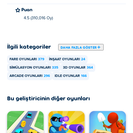
Puan
4.5 (310,016 Oy)
İlgili kategoriler
DAHA FAZLA GÖSTER
FARE OYUNLARI
379
İNŞAAT OYUNLARI
24
SIMÜLASYON OYUNLARI
335
3D OYUNLAR
364
ARCADE OYUNLARI
296
IDLE OYUNLAR
166
Bu geliştiricinin diğer oyunları