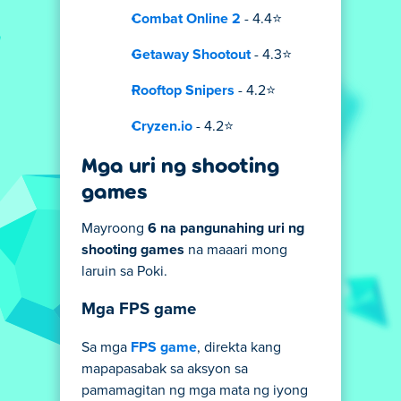
Combat Online 2
- 4.4⭐
Getaway Shootout
- 4.3⭐
Rooftop Snipers
- 4.2⭐
Cryzen.io
- 4.2⭐
Mga uri ng shooting
games
Mayroong
6 na pangunahing uri ng
shooting games
na maaari mong
laruin sa Poki.
Mga FPS game
Sa mga
FPS game
, direkta kang
mapapasabak sa aksyon sa
pamamagitan ng mga mata ng iyong