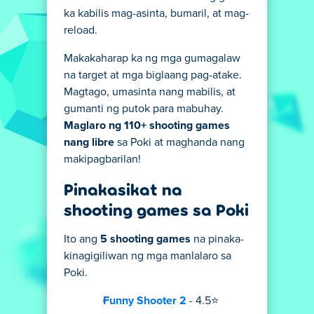
ka kabilis mag-asinta, bumaril, at mag-
reload.
Makakaharap ka ng mga gumagalaw
na target at mga biglaang pag-atake.
Magtago, umasinta nang mabilis, at
gumanti ng putok para mabuhay.
Maglaro ng 110+ shooting games
nang libre
sa Poki at maghanda nang
makipagbarilan!
Pinakasikat na
shooting games sa Poki
Ito ang
5 shooting games
na pinaka-
kinagigiliwan ng mga manlalaro sa
Poki.
Funny Shooter 2
- 4.5⭐