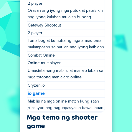
2 player
Orasan ang iyong mga putok at patalsikin
ang iyong kalaban mula sa bubong
Getaway Shootout
2 player
Tumalbog at kumuha ng mga armas para
malampasan sa barilan ang iyong kaibigan
Combat Online
Online multiplayer
Umasinta nang mabilis at manalo laban sa
mga totoong manlalaro online
Cryzen.io
io game
Mabilis na mga online match kung saan
reaksyon ang nagpapasya sa bawat laban
Mga tema ng shooter
game