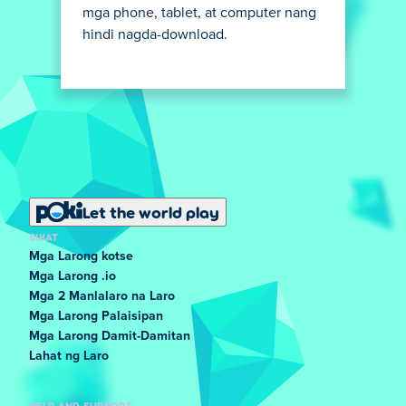
mga phone, tablet, at computer nang
hindi nagda-download.
Let the world play
SIKAT
Mga Larong kotse
Mga Larong .io
Mga 2 Manlalaro na Laro
Mga Larong Palaisipan
Mga Larong Damit-Damitan
Lahat ng Laro
HELP AND SUPPORT