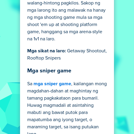
walang-hintong pagkilos. Sakop ng
mga larong ito ang malawak na hanay
ng mga shooting game mula sa mga
shoot 'em up at shooting platform
game, hanggang sa mga arena-style
na 1v1 na laro.
Mga sikat na laro:
Getaway Shootout,
Rooftop Snipers
Mga sniper game
Sa
mga sniper game
, kailangan mong
magdahan-dahan at maghintay ng
tamang pagkakataon para bumaril.
Huwag magmadali at asintahing
mabuti ang bawat putok para
mapatumba ang iyong target, o
maraming target, sa isang putukan
lang.