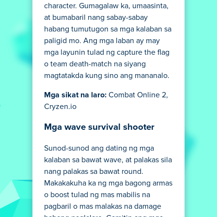
character. Gumagalaw ka, umaasinta,
at bumabaril nang sabay-sabay
habang tumutugon sa mga kalaban sa
paligid mo. Ang mga laban ay may
mga layunin tulad ng capture the flag
o team death-match na siyang
magtatakda kung sino ang mananalo.
Mga sikat na laro:
Combat Online 2,
Cryzen.io
Mga wave survival shooter
Sunod-sunod ang dating ng mga
kalaban sa bawat wave, at palakas sila
nang palakas sa bawat round.
Makakakuha ka ng mga bagong armas
o boost tulad ng mas mabilis na
pagbaril o mas malakas na damage