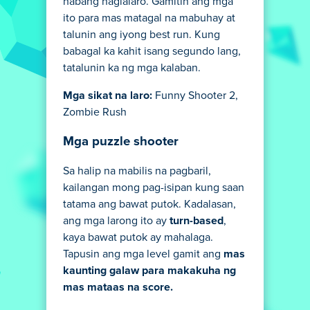
habang naglalaro. Gamitin ang mga
ito para mas matagal na mabuhay at
talunin ang iyong best run. Kung
babagal ka kahit isang segundo lang,
tatalunin ka ng mga kalaban.
Mga sikat na laro:
Funny Shooter 2,
Zombie Rush
Mga puzzle shooter
Sa halip na mabilis na pagbaril,
kailangan mong pag-isipan kung saan
tatama ang bawat putok. Kadalasan,
ang mga larong ito ay
turn-based
,
kaya bawat putok ay mahalaga.
Tapusin ang mga level gamit ang
mas
kaunting galaw para makakuha ng
mas mataas na score.