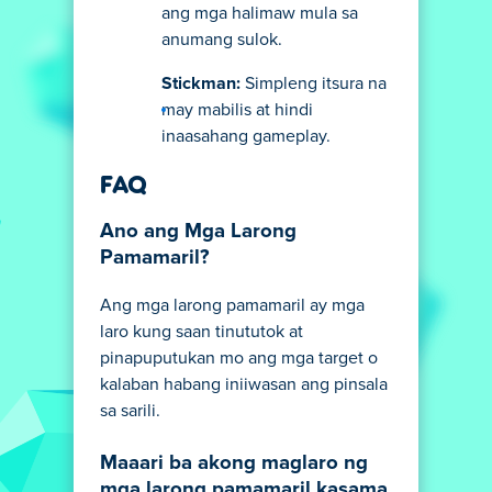
ang mga halimaw mula sa
anumang sulok.
Stickman:
Simpleng itsura na
may mabilis at hindi
inaasahang gameplay.
FAQ
Ano ang Mga Larong
Pamamaril?
Ang mga larong pamamaril ay mga
laro kung saan tinututok at
pinapuputukan mo ang mga target o
kalaban habang iniiwasan ang pinsala
sa sarili.
Maaari ba akong maglaro ng
mga larong pamamaril kasama