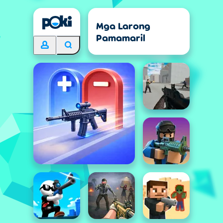
Mga Larong
Pamamaril