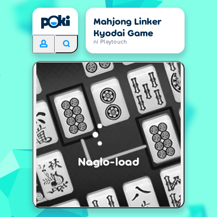
Mahjong Linker
Kyodai Game
ni Playtouch
Naglo-load