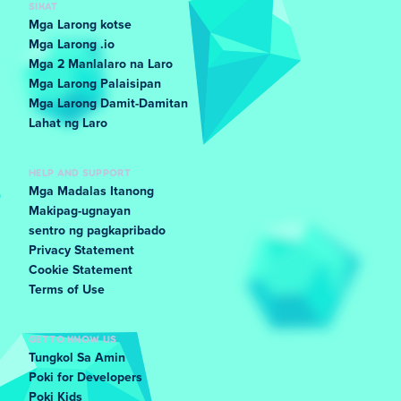
SIKAT
Mga Larong kotse
Mga Larong .io
Mga 2 Manlalaro na Laro
Mga Larong Palaisipan
Mga Larong Damit-Damitan
Lahat ng Laro
HELP AND SUPPORT
Mga Madalas Itanong
Makipag-ugnayan
sentro ng pagkapribado
Privacy Statement
Cookie Statement
Terms of Use
GET TO KNOW US
Tungkol Sa Amin
Poki for Developers
Poki Kids