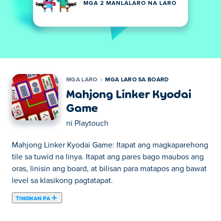
MGA 2 MANLALARO NA LARO
MGA LARO
MGA LARO SA BOARD
Mahjong Linker Kyodai
Game
ni
Playtouch
Mahjong Linker Kyodai Game: Itapat ang magkaparehong
tile sa tuwid na linya. Itapat ang pares bago maubos ang
oras, linisin ang board, at bilisan para matapos ang bawat
level sa klasikong pagtatapat.
TINGNAN PA
Dito maaari kang maglaro ng Mahjong Linker Kyodai