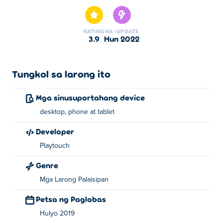
Game. Mahjong Linker Kyodai Game ay isa sa aming
napiling Mga Laro sa Board.
RATING
NA-UPDATE
3.9
Hun 2022
Tungkol sa larong ito
Mga sinusuportahang device
desktop, phone at tablet
Developer
Playtouch
Genre
Mga Larong Palaisipan
Petsa ng Paglabas
Hulyo 2019