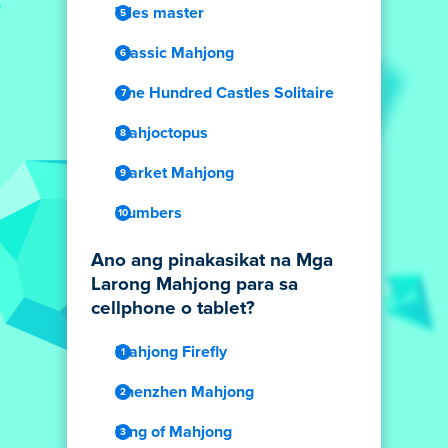
Tiles master
Classic Mahjong
One Hundred Castles Solitaire
Mahjoctopus
Market Mahjong
Numbers
Ano ang pinakasikat na Mga
Larong Mahjong para sa
cellphone o tablet?
Mahjong Firefly
Shenzhen Mahjong
King of Mahjong