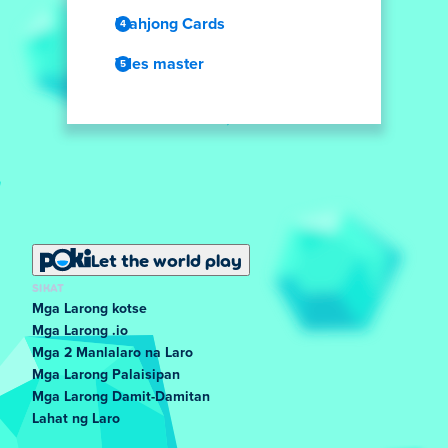
Mahjong Cards
Tiles master
Let the world play
SIKAT
Mga Larong kotse
Mga Larong .io
Mga 2 Manlalaro na Laro
Mga Larong Palaisipan
Mga Larong Damit-Damitan
Lahat ng Laro