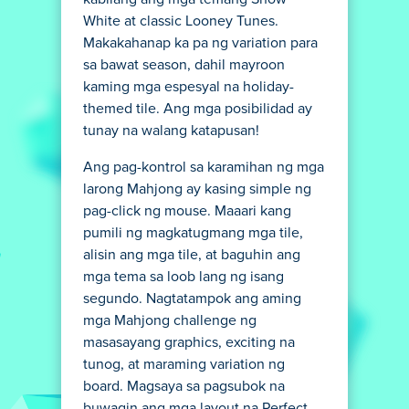
White at classic Looney Tunes.
Makakahanap ka pa ng variation para
sa bawat season, dahil mayroon
kaming mga espesyal na holiday-
themed tile. Ang mga posibilidad ay
tunay na walang katapusan!
Ang pag-kontrol sa karamihan ng mga
larong Mahjong ay kasing simple ng
pag-click ng mouse. Maaari kang
pumili ng magkatugmang mga tile,
alisin ang mga tile, at baguhin ang
mga tema sa loob lang ng isang
segundo. Nagtatampok ang aming
mga Mahjong challenge ng
masasayang graphics, exciting na
tunog, at maraming variation ng
board. Magsaya sa pagsubok na
buwagin ang mga layout na Perfect