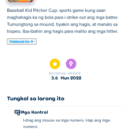
Baseball Kid Pitcher Cup: sports game kung saan
maghahagis ka ng bola para i-strike out ang mga batter.
Tumungtong sa mound, tiyakin ang hagis, at manalo sa
tropeo. Iba-ibahin ang hagis para malito ang mga hitter.
TINGNAN PA
Dito maaari kang maglaro ng Baseball Kid Pitcher Cup.
Baseball Kid Pitcher Cup ay isa sa aming napiling Mga
Larong Palakasan.
RATING
NA-UPDATE
3.6
Hun 2022
Tungkol sa larong ito
Mga Kontrol
I-drag ang mouse sa mga numero. I-tap ang mga
numero.