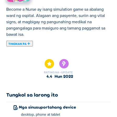
Become a Nurse ay isang simulation game sa abalang
ward ng ospital. Alagaan ang pasyente, suriin ang vital
signs, at magbigay ng pangunahing medikal na
pangangalaga para masiguro ang tamang paggamot sa
bawat isa.
TINGNAN PA
Dito maaari kang maglaro ng Become a Nurse. Become a
Nurse ay isa sa aming napiling Mga Laro para sa mga
Babae.
RATING
NA-UPDATE
4.4
Hun 2022
Tungkol sa larong ito
Mga sinusuportahang device
desktop, phone at tablet