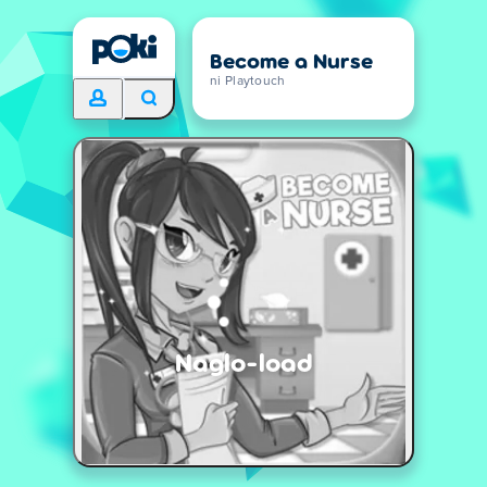
Become a Nurse
ni Playtouch
Naglo-load