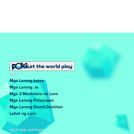
Let the world play
SIKAT
Mga Larong kotse
Mga Larong .io
Mga 2 Manlalaro na Laro
Mga Larong Palaisipan
Mga Larong Damit-Damitan
Lahat ng Laro
HELP AND SUPPORT