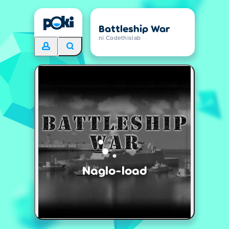
Battleship War
ni Codethislab
Naglo-load