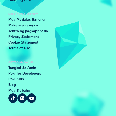
Lahat ng Laro
HELP AND SUPPORT
Mga Madalas Itanong
Makipag-ugnayan
sentro ng pagkapribado
Privacy Statement
Cookie Statement
Terms of Use
GET TO KNOW US
Tungkol Sa Amin
Poki for Developers
Poki Kids
Blog
Mga Trabaho