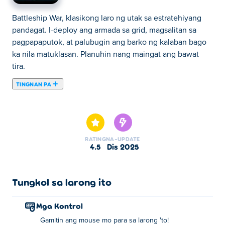
Battleship War, klasikong laro ng utak sa estratehiyang
pandagat. I-deploy ang armada sa grid, magsalitan sa
pagpapaputok, at palubugin ang barko ng kalaban bago
ka nila matuklasan. Planuhin nang maingat ang bawat
tira.
TINGNAN PA
Dito maaari kang maglaro ng Battleship War. Battleship
War ay isa sa aming napiling Mga Laro sa Board.
RATING
NA-UPDATE
4.5
Dis 2025
Tungkol sa larong ito
Mga Kontrol
Gamitin ang mouse mo para sa larong 'to!