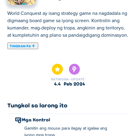
World Conquest ay isang strategy game na nagdadala ng
digmaang board game sa iyong screen. Kontrolin ang
kumander, mag-deploy ng tropa, angkinin ang teritoryo,
at kumpletuhin ang plano sa pandaigdigang dominasyon.
TINGNAN PA
Dito maaari kang maglaro ng World Conquest. World
Conquest ay isa sa aming napiling Mga Laro ng Diskarte.
RATING
NA-UPDATE
4.4
Peb 2024
Tungkol sa larong ito
Mga Kontrol
Gamitin ang mouse para ilagay at igalaw ang
iyong mga tropa.