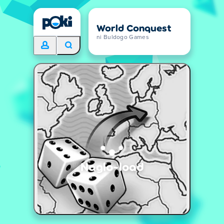
World Conquest
ni Buldogo Games
Naglo-load