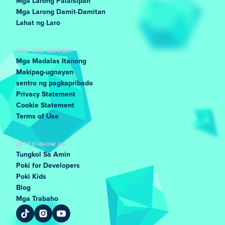
Mga Larong Palaisipan
Mga Larong Damit-Damitan
Lahat ng Laro
HELP AND SUPPORT
Mga Madalas Itanong
Makipag-ugnayan
sentro ng pagkapribado
Privacy Statement
Cookie Statement
Terms of Use
GET TO KNOW US
Tungkol Sa Amin
Poki for Developers
Poki Kids
Blog
Mga Trabaho