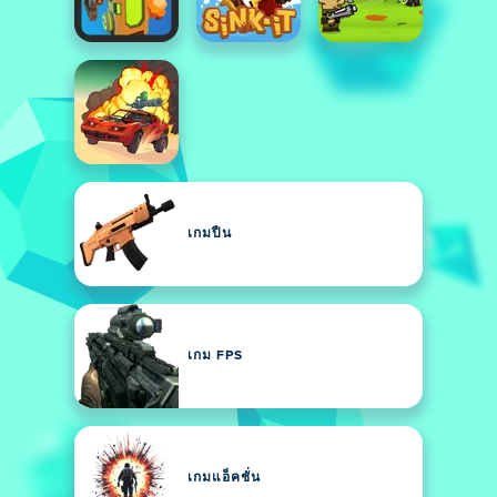
เกมปืน
เกม FPS
เกมแอ็คชั่น