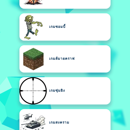
เกมซอมบี้
เกมส์มายคราฟ
เกมซุ่มยิง
เกมสงคราม