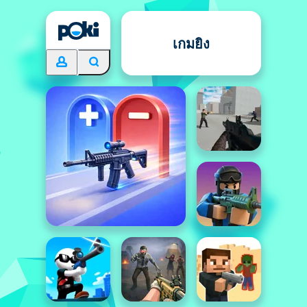
เกมยิง