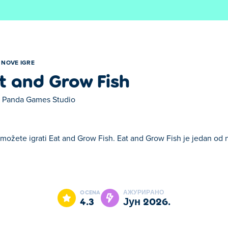
NOVE IGRE
t and Grow Fish
 Panda Games Studio
možete igrati Eat and Grow Fish. Eat and Grow Fish je jedan od 
 and Grow Fish je jedan od naših odabranih Nove igre.
OCENA
АЖУРИРАНО
4.3
јун 2026.