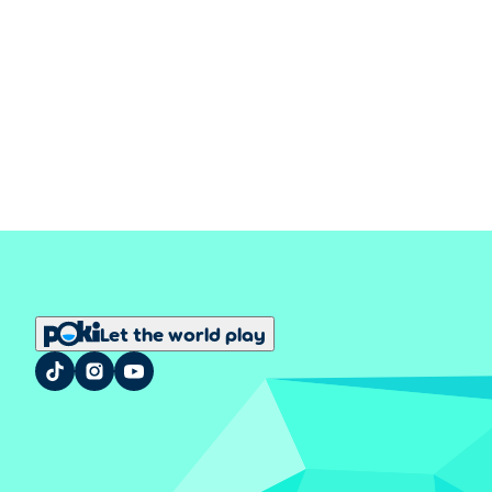
Let the world play