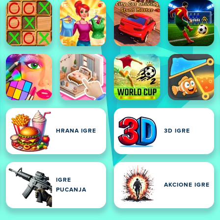
HRANA IGRE
3D IGRE
IGRE
AKCIONE IGRE
PUCANJA