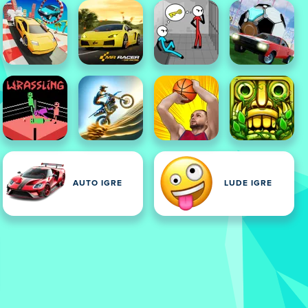
AUTO IGRE
LUDE IGRE