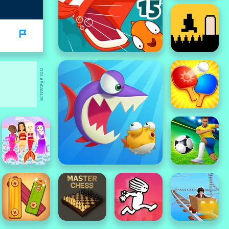
OGLAŠAVANJE