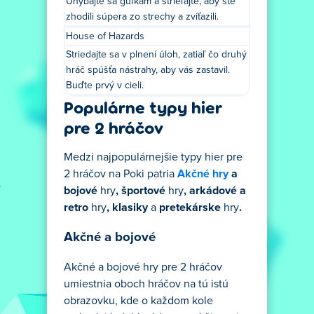
Uhýbajte sa guľkám a strieľajte, aby ste
zhodili súpera zo strechy a zvíťazili.
House of Hazards
Striedajte sa v plnení úloh, zatiaľ čo druhý
hráč spúšťa nástrahy, aby vás zastavil.
Buďte prvý v cieli.
Populárne typy hier
pre 2 hráčov
Medzi najpopulárnejšie typy hier pre
2 hráčov na Poki patria
Akčné hry
a
bojové
hry
, športové
hry
, arkádové a
retro
hry
, klasiky
a
pretekárske
hry
.
Akčné a bojové
Akčné a bojové hry pre 2 hráčov
umiestnia oboch hráčov na tú istú
obrazovku, kde o každom kole