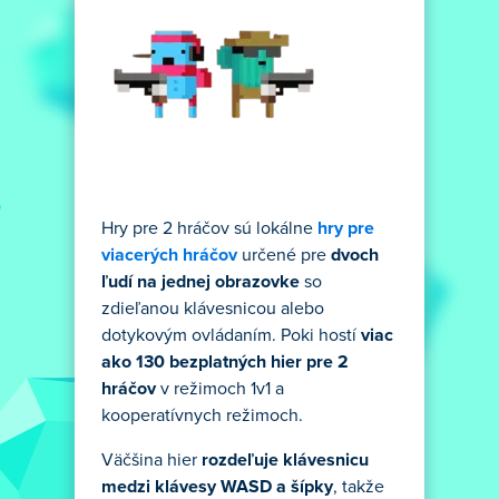
Hry pre 2 hráčov sú lokálne
hry pre
viacerých hráčov
určené pre
dvoch
ľudí na jednej obrazovke
so
zdieľanou klávesnicou alebo
dotykovým ovládaním. Poki hostí
viac
ako 130 bezplatných hier pre 2
hráčov
v režimoch 1v1 a
kooperatívnych režimoch.
Väčšina hier
rozdeľuje klávesnicu
medzi klávesy WASD a šípky
, takže