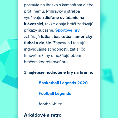
postavia na ihrisko s kamarátom alebo
proti nemu. Prihrávky a streľba
využívajú
zdieľané ovládanie na
klávesnici
, takže obaja hráči zadávajú
príkazy súčasne.
Športové hry
zahŕňajú
futbal, basketbal, americký
futbal a ďalšie
. Zápasy 1v1 testujú
individuálne schopnosti, zatiaľ čo
tímové režimy umožňujú obom
hráčom koordinovať hru.
3 najlepšie hodnotené hry na hranie:
Basketball Legends 2020
Football Legends
football-blitz
Arkádové a retro