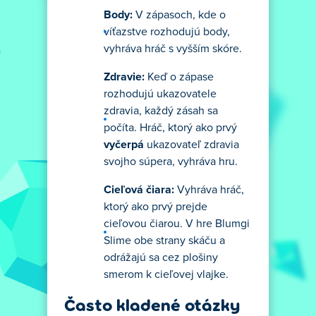
Body:
V zápasoch, kde o
víťazstve rozhodujú body,
vyhráva hráč s vyšším skóre.
Zdravie:
Keď o zápase
rozhodujú ukazovatele
zdravia, každý zásah sa
počíta. Hráč, ktorý ako prvý
vyčerpá
ukazovateľ zdravia
svojho súpera, vyhráva hru.
Cieľová čiara:
Vyhráva hráč,
ktorý ako prvý prejde
cieľovou čiarou. V hre Blumgi
Slime obe strany skáču a
odrážajú sa cez plošiny
smerom k cieľovej vlajke.
Často kladené otázky