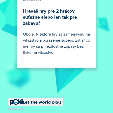
Hrávaš hry pre 2 hráčov
súťažne alebo len tak pre
zábavu?
Oboje. Niektoré hry sa zameriavajú na
víťazstvo a porazenie súpera, zatiaľ čo
iné hry sú príležitostné zápasy bez
tlaku na víťazstvo.
Let the world play
POPULÁRNY