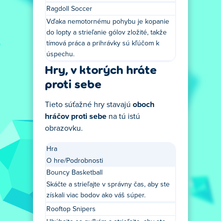
Ragdoll Soccer
Vďaka nemotornému pohybu je kopanie
do lopty a strieľanie gólov zložité, takže
tímová práca a prihrávky sú kľúčom k
úspechu.
Hry, v ktorých hráte
proti sebe
Tieto súťažné hry stavajú
oboch
hráčov proti sebe
na tú istú
obrazovku.
Hra
O hre/Podrobnosti
Bouncy Basketball
Skáčte a strieľajte v správny čas, aby ste
získali viac bodov ako váš súper.
Rooftop Snipers