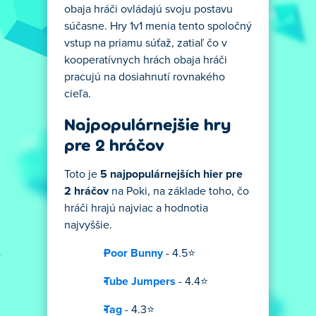
obaja hráči ovládajú svoju postavu
súčasne. Hry 1v1 menia tento spoločný
vstup na priamu súťaž, zatiaľ čo v
kooperatívnych hrách obaja hráči
pracujú na dosiahnutí rovnakého
cieľa.
Najpopulárnejšie hry
pre 2 hráčov
Toto je
5 najpopulárnejších hier pre
2 hráčov
na Poki, na základe toho, čo
hráči hrajú najviac a hodnotia
najvyššie.
Poor Bunny
- 4.5⭐
Tube Jumpers
- 4.4⭐
Tag
- 4.3⭐