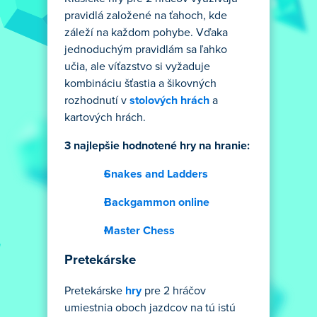
pravidlá založené na ťahoch, kde
záleží na každom pohybe. Vďaka
jednoduchým pravidlám sa ľahko
učia, ale víťazstvo si vyžaduje
kombináciu šťastia a šikovných
rozhodnutí v
stolových hrách
a
kartových hrách.
3 najlepšie hodnotené hry na hranie:
Snakes and Ladders
Backgammon online
Master Chess
Pretekárske
Pretekárske
hry
pre 2 hráčov
umiestnia oboch jazdcov na tú istú