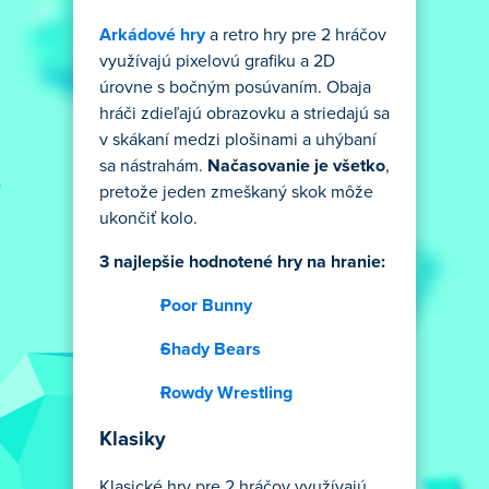
Arkádové hry
a retro hry pre 2 hráčov
využívajú pixelovú grafiku a 2D
úrovne s bočným posúvaním. Obaja
hráči zdieľajú obrazovku a striedajú sa
v skákaní medzi plošinami a uhýbaní
sa nástrahám.
Načasovanie je všetko
,
pretože jeden zmeškaný skok môže
ukončiť kolo.
3 najlepšie hodnotené hry na hranie:
Poor Bunny
Shady Bears
Rowdy Wrestling
Klasiky
Klasické hry pre 2 hráčov využívajú