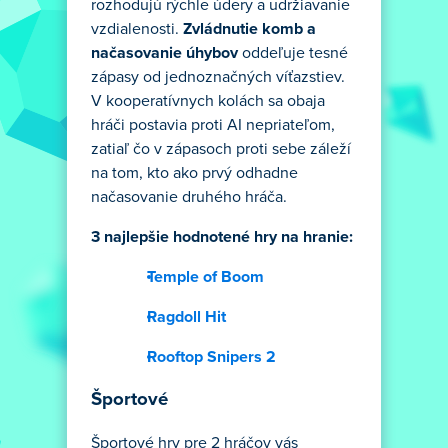
rozhodujú rýchle údery a udržiavanie
vzdialenosti.
Zvládnutie komb a
načasovanie úhybov
oddeľuje tesné
zápasy od jednoznačných víťazstiev.
V kooperatívnych kolách sa obaja
hráči postavia proti AI nepriateľom,
zatiaľ čo v zápasoch proti sebe záleží
na tom, kto ako prvý odhadne
načasovanie druhého hráča.
3 najlepšie hodnotené hry na hranie:
Temple of Boom
Ragdoll Hit
Rooftop Snipers 2
Športové
Športové hry pre 2 hráčov vás