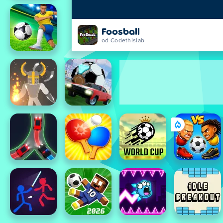
Foosball
od Codethislab