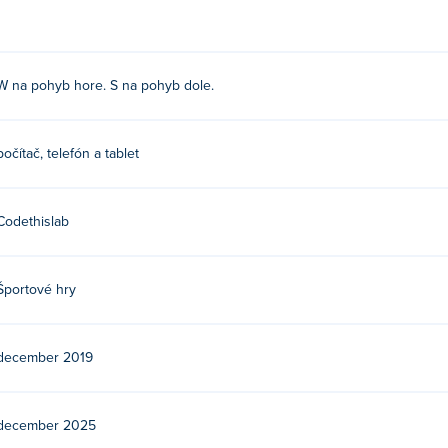
W na pohyb hore. S na pohyb dole.
počítač, telefón a tablet
Codethislab
Športové hry
december 2019
december 2025