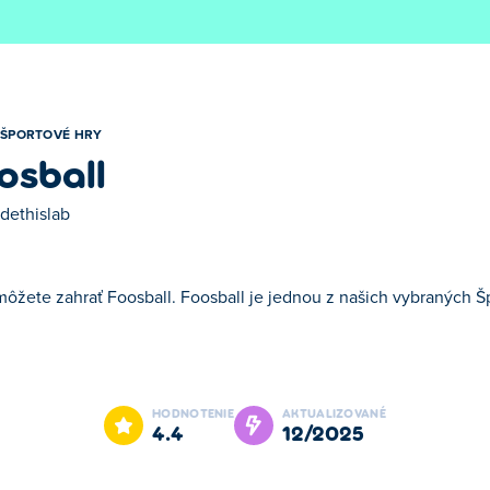
ŠPORTOVÉ HRY
osball
dethislab
 môžete zahrať Foosball. Foosball je jednou z našich vybraných Š
 jednou z našich vybraných Športové hry.
HODNOTENIE
AKTUALIZOVANÉ
4.4
12/2025