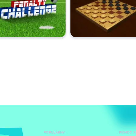
POPULÁRNY
POMOC A