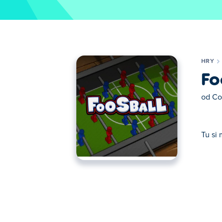
HRY
Fo
od
Co
Tu si
Tu si môžete zahrať Foosball. Foosball je