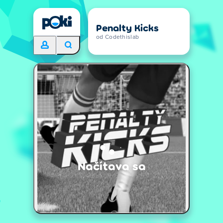
Penalty Kicks
od Codethislab
Načítava sa