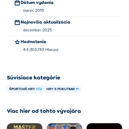
Dátum vydania
marec 2019
Najnovšia aktualizácia
december 2025
Hodnotenie
4.4 (103,743 Hlasov)
Súvisiace kategórie
ŠPORTOVÉ HRY
172
HRY S POKUTAMI
11
Viac hier od tohto vývojára