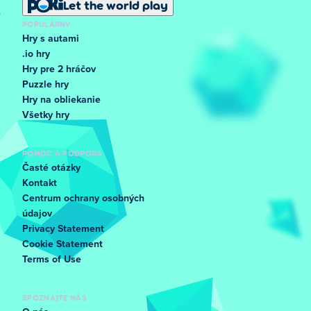
Let the world play
POPULÁRNY
Hry s autami
.io hry
Hry pre 2 hráčov
Puzzle hry
Hry na obliekanie
Všetky hry
POMOC A PODPORA
Časté otázky
Kontakt
Centrum ochrany osobných
údajov
Privacy Statement
Cookie Statement
Terms of Use
SPOZNAJTE NÁS