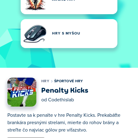
HRY S MYŠOU
HRY
ŠPORTOVÉ HRY
Penalty Kicks
od
Codethislab
Postavte sa k penalte v hre Penalty Kicks. Prekabáťte
brankára presnými strelami, mierte do rohov brány a
streľte čo najviac gólov pre víťazstvo.