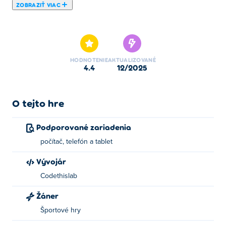
ZOBRAZIŤ VIAC
Tu si môžete zahrať Penalty Kicks. Penalty Kicks je
jednou z našich vybraných Športové hry.
HODNOTENIE
AKTUALIZOVANÉ
4.4
12/2025
O tejto hre
Podporované zariadenia
počítač, telefón a tablet
Vývojár
Codethislab
Žáner
Športové hry