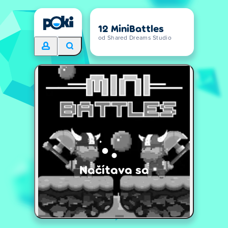
12 MiniBattles
od Shared Dreams Studio
Načítava sa