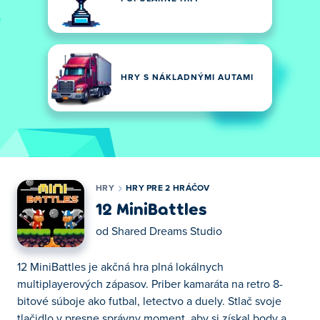
HRY S NÁKLADNÝMI AUTAMI
HRY
HRY PRE 2 HRÁČOV
12 MiniBattles
od
Shared Dreams Studio
12 MiniBattles je akčná hra plná lokálnych
multiplayerových zápasov. Priber kamaráta na retro 8-
bitové súboje ako futbal, letectvo a duely. Stlač svoje
tlačidlo v presne správny moment, aby si získal body a