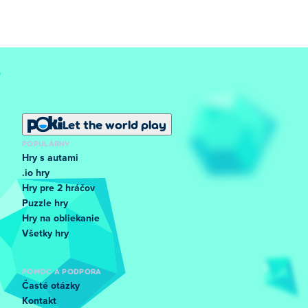
Let the world play
POPULÁRNY
Hry s autami
.io hry
Hry pre 2 hráčov
Puzzle hry
Hry na obliekanie
Všetky hry
POMOC A PODPORA
Časté otázky
Kontakt