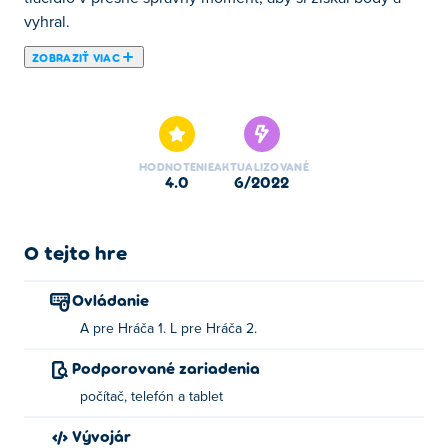
vyhral.
ZOBRAZIŤ VIAC
Tu si môžete zahrať 12 MiniBattles. 12 MiniBattles je
jednou z našich vybraných Hry pre 2 hráčov.
HODNOTENIE
AKTUALIZOVANÉ
4.0
6/2022
O tejto hre
Ovládanie
A pre Hráča 1. L pre Hráča 2.
Podporované zariadenia
počítač, telefón a tablet
Vývojár