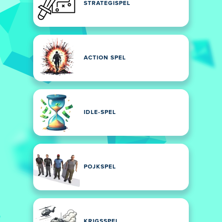
STRATEGISPEL
ACTION SPEL
IDLE-SPEL
POJKSPEL
KRIGSSPEL