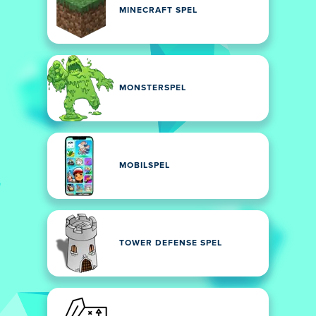
MINECRAFT SPEL
MONSTERSPEL
MOBILSPEL
TOWER DEFENSE SPEL