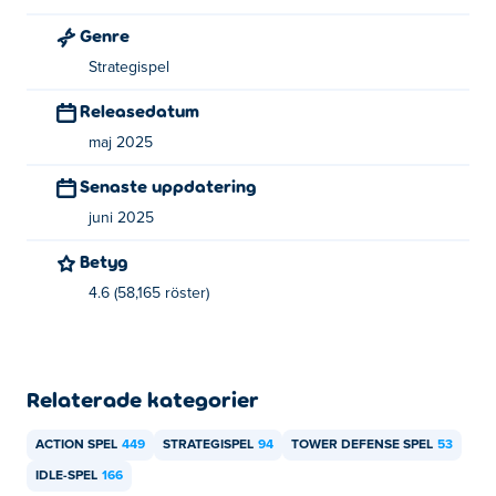
Hur kan jag spela Tiny Towers gratis?
Genre
Du kan spela Tiny Towers gratis på Poki.
Strategispel
Kan jag spela Tiny Towers på mobila enheter
Releasedatum
och datorer?
maj 2025
Tiny Towers kan spelas på din dator och mobila enheter
Senaste uppdatering
som telefoner och surfplattor.
juni 2025
Betyg
4.6 (58,165 röster)
Relaterade kategorier
ACTION SPEL
449
STRATEGISPEL
94
TOWER DEFENSE SPEL
53
IDLE-SPEL
166