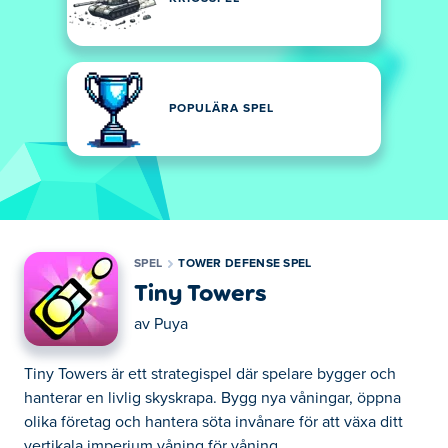
POPULÄRA SPEL
SPEL
TOWER DEFENSE SPEL
Tiny Towers
av
Puya
Tiny Towers är ett strategispel där spelare bygger och
hanterar en livlig skyskrapa. Bygg nya våningar, öppna
olika företag och hantera söta invånare för att växa ditt
vertikala imperium våning för våning.