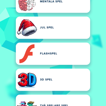
MENTALA SPEL
JUL SPEL
FLASHSPEL
3D SPEL
TVÅ SPELARE SPEL