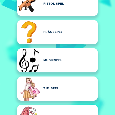
PISTOL SPEL
FRÅGESPEL
MUSIKSPEL
TJEJSPEL