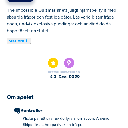
The Impossible Quizmas är ett juligt hjärnspel fyllt med
absurda frågor och festliga gåtor. Läs varje bisarr fråga
noga, undvik explosiva puddingar och använd dolda
hopp för att nå slutet.
VISA MER
Här kan du spela The Impossible Quizmas. The
Impossible Quizmas är ett av våra utvalda .
BETYG
UPPDATERAD
4.3
dec. 2022
Om spelet
Kontroller
Klicka på rätt svar av de fyra alternativen. Använd
Skips för att hoppa över en fråga.