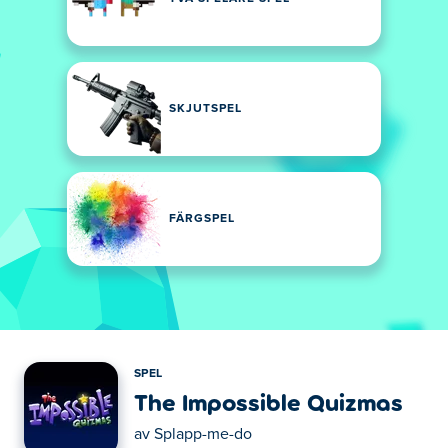
SKJUTSPEL
FÄRGSPEL
SPEL
The Impossible Quizmas
av
Splapp-me-do