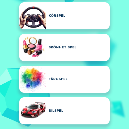
KÖRSPEL
SKÖNHET SPEL
FÄRGSPEL
BILSPEL