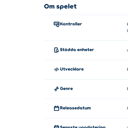
Om spelet
Hur spelar man Ormlösaren?
Rör dig med W/A/S/D eller piltang
Kontroller
Använd mellanslagstangenten för 
Vem skapade Snake Solver?
Stödda enheter
Snake Solver skapades av PlayCap. Spela 
Hur kan jag spela Snake Solver gra
Utvecklare
Du kan spela Snake Solver gratis på Poki.
Genre
Kan jag spela Snake Solver på mob
Snake Solver kan spelas på din dator och 
Releasedatum
Senaste uppdatering