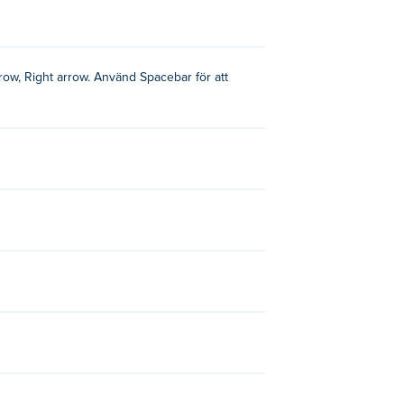
row, Right arrow. Använd Spacebar för att