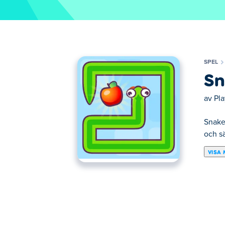
SPEL
Sn
av
Pl
Snake 
och sä
VISA 
Snake Solver är ett gulligt pusselspel där 
alltid vara för långt borta eller inlåsta b
storlek. Detta kan hjälpa dem att ta sig til
lösa pusslen! Är ormar inte ditt favoritdjur
du kör fast i någon av nivåerna, du kan all