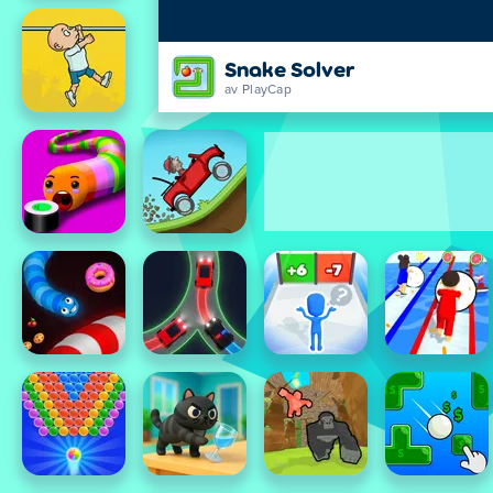
Snake Solver
av PlayCap