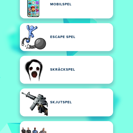
MOBILSPEL
ESCAPE SPEL
SKRÄCKSPEL
SKJUTSPEL