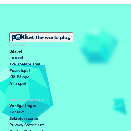
Let the world play
POPULÄR
Bilspel
.io spel
Två spelare spel
Pusselspel
Klä På-spel
Alla spel
HJÄLP OCH SUPPORT
Vanliga frågor
Kontakt
Sekretesscenter
Privacy Statement