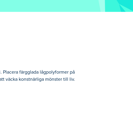
. Placera färgglada lågpolyformer på
tt väcka konstnärliga mönster till liv.
rje polygonbit till rätt plats för att
ukter, djur och mer. Slappna av, ha kul
ygonmästaren?