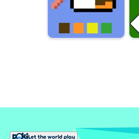
Let the world play