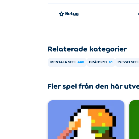
Betyg
Relaterade kategorier
MENTALA SPEL
440
BRÄDSPEL
61
PUSSELSPE
Fler spel från den här utv