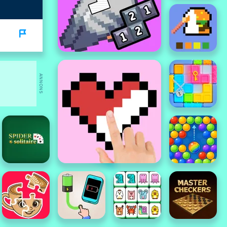
ANNONS