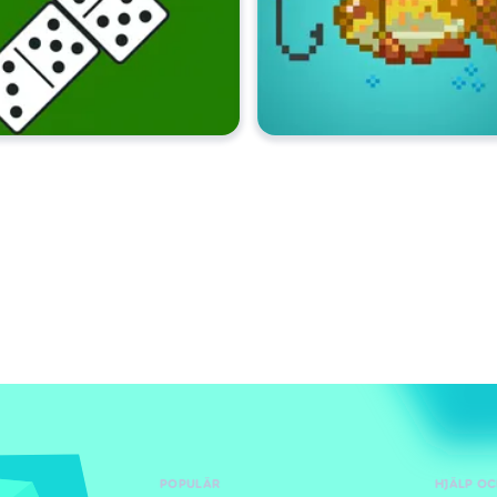
POPULÄR
HJÄLP O