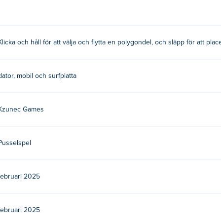
polygonbit och släpp för att placera den.
Klicka och håll för att välja och flytta en polygondel, och släpp för att plac
. Spela deras andra spel på Poki:
Draw Pixel Art
och
Pixel Fishi
gratis?
dator, mobil och surfplatta
i.
Kzunec Games
obila enheter och stationära enheter?
h mobila enheter som telefoner och surfplattor.
Pusselspel
februari 2025
februari 2025