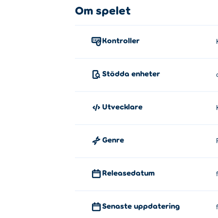
Om spelet
Klicka och håll för att välja och flytta en 
Vem skapade Polygon Master?
Kontroller
Polygon Master är skapad av Kzunec Games
Hur kan jag spela Polygon Master 
Stödda enheter
Du kan spela Polygon Master gratis på Pok
Utvecklare
Kan jag spela Polygon Master på m
Polygon Master kan spelas på din dator oc
Genre
Releasedatum
Senaste uppdatering