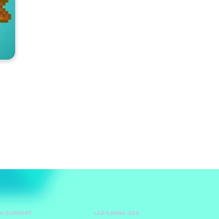
CH SUPPORT
LÄR KÄNNA OSS