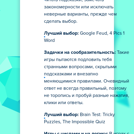
закономерности или исключать
неверные варианты, прежде чем
сделать выбор.
Лучший выбор:
Google Feud, 4 Pics 1
Word
Задачки на сообразительность:
Такие
игры пытаются подловить тебя
странными вопросами, скрытыми
подсказками и внезапно
меняющимися правилами. Очевидный
ответ не всегда правильный, поэтому
не торопись и пробуй разные нажатия,
клики или ответы.
Лучший выбор:
Brain Test: Tricky
Puzzles, The Impossible Quiz
Игры с числами и на логику:
В играх с