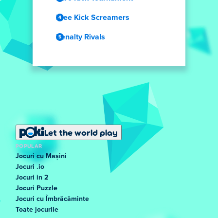
Free Kick Screamers
Penalty Rivals
Let the world play
POPULAR
Jocuri cu Mașini
Jocuri .io
Jocuri in 2
Jocuri Puzzle
Jocuri cu Îmbrăcăminte
Toate jocurile