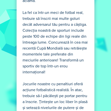
aclamă.
La fel ca într-un meci de fotbal real,
trebuie să înscrii mai multe goluri
decât adversarul tău pentru a câștiga.
Colecția noastră de sporturi include
peste 100 de echipe din ligi reale din
întreaga lume. Concurează în cea mai
recentă Cupă Mondială sau retrăiește
momentele tale preferate din
meciurile anterioare! Transformă un
sportiv de top într-un erou
internațional!
Jocurile noastre cu penaltiuri oferă
acțiune fotbalistică realistă. În atac,
trebuie să-l păcălești pe portar pentru
a înscrie. Țintește un loc liber în plasă
și setează nivelurile de putere și de