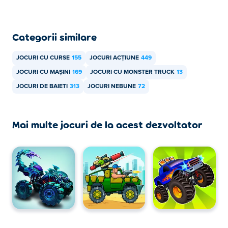
Categorii similare
JOCURI CU CURSE
155
JOCURI ACȚIUNE
449
JOCURI CU MAȘINI
169
JOCURI CU MONSTER TRUCK
13
JOCURI DE BAIETI
313
JOCURI NEBUNE
72
Mai multe jocuri de la acest dezvoltator