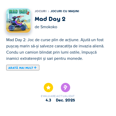
JOCURI
JOCURI CU MAȘINI
Mad Day 2
de
Smokoko
Mad Day 2: Joc de curse plin de acțiune. Ajută un fost
pușcaș marin să-și salveze caracatița de invazia alienă.
Condu un camion blindat prin lumi ostile, împușcă
inamici extratereștri și sari pentru monede.
ARATĂ MAI MULT
Aici poţi juca Mad Day 2. Mad Day 2 face parte din lista
de Jocuri cu Mașini oferite.
EVALUARE
ACTUALIZAT
4.3
dec. 2025