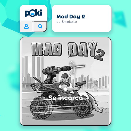
Mad Day 2
de Smokoko
Se încarcă