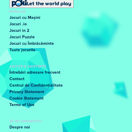
Let the world play
POPULAR
Jocuri cu Mașini
Jocuri .io
Jocuri in 2
Jocuri Puzzle
Jocuri cu Îmbrăcăminte
Toate jocurile
AJUTOR ȘI ASISTENȚĂ
Întrebări adresare frecvent
Contact
Centrul de Confidențialitate
Privacy Statement
Cookie Statement
Terms of Use
SĂ NE CUNOAȘTEȚI
Despre noi