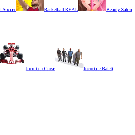
d Soccer
Basketball REAL
Beauty Salon
Jocuri cu Curse
Jocuri de Baieti