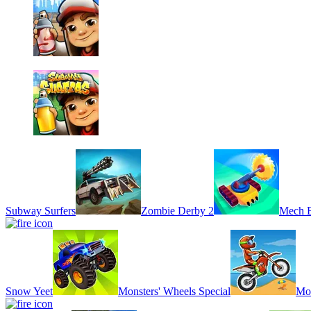
Subway Surfers
Zombie Derby 2
Mech B
Snow Yeet
Monsters' Wheels Special
Mo