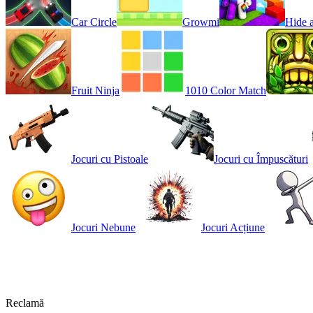
Car Circle
Growmi
Hide 
Fruit Ninja
1010 Color Match
Jocuri cu Pistoale
Jocuri cu Împuscături
Jocuri Nebune
Jocuri Acțiune
Reclamă