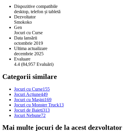
Dispozitive compatibile
desktop, telefon și tabletă
Dezvoltator
Smokoko
Gen
Jocuri cu Curse
Data lansării
octombrie 2019
Ultima actualizare
decembrie 2025
Evaluare
4.4 (84,957 Evaluări)
Categorii similare
Jocuri cu Curse
155
Jocuri Acțiune
449
Jocuri cu Mașini
169
Jocuri cu Monster Truck
13
Jocuri de Baieti
313
Jocuri Nebune
72
Mai multe jocuri de la acest dezvoltator