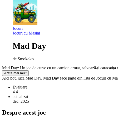
Jocuri
Jocuri cu Mașini
Mad Day
de
Smokoko
Mad Day: Un joc de curse cu un camion armat, salvează-ți caracatița de
Arată mai mult
Aici poţi juca Mad Day. Mad Day face parte din lista de Jocuri cu Mași
Evaluare
4.4
actualizat
dec. 2025
Despre acest joc