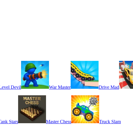
Level Devil
War Master
Drive Mad
Tank Stars
Master Chess
Truck Slam