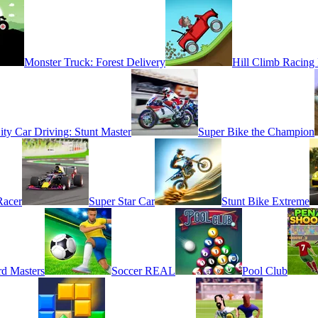
Monster Truck: Forest Delivery
Hill Climb Racing 
ity Car Driving: Stunt Master
Super Bike the Champion
Racer
Super Star Car
Stunt Bike Extreme
d Masters
Soccer REAL
Pool Club