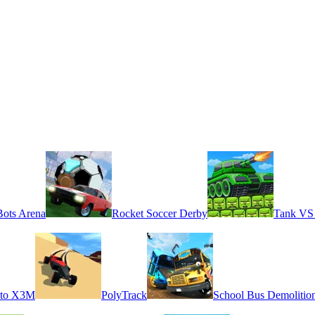
ots Arena
Rocket Soccer Derby
Tank VS
to X3M
PolyTrack
School Bus Demolitio