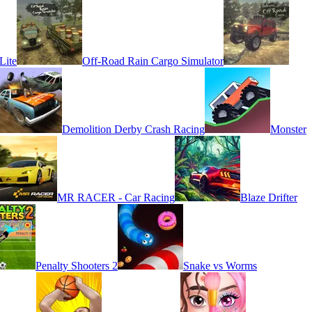
Lite
Off-Road Rain Cargo Simulator
Demolition Derby Crash Racing
Monster
MR RACER - Car Racing
Blaze Drifter
Penalty Shooters 2
Snake vs Worms