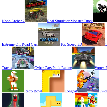
Noob Archer 2
Real Simulator Monster Truck
Extreme Off Road Cars
Top Speed 3D
C
Tracks
Cyber Cars Punk Racing
Vortex 
Retro Bowl
Longcat
Swor