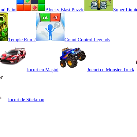
and Paint
Blocky Blast Puzzle
Super Liqui
Temple Run 2
Count Control Legends
Jocuri cu Mașini
Jocuri cu Monster Truck
Jocuri de Stickman