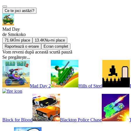
Ce te joci astăzi?
Mad Day
de Smokoko
71.6K
Îmi place
13.4K
Nu-mi place
Raportează o eroare
Ecran complet
Vom reveni după această scurtă pauză
Se pregătește...
Mad Day 2
Hills of Steel
Block for Blood
Blacktop Police Chase