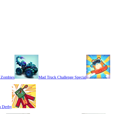
 Zombies
Mad Truck Challenge Special
n Derby