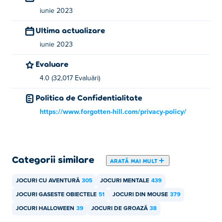
Woods
,
Forgotten Hill Memento: Buried Things
,
iunie 2023
Forgotten Hill Memento: Love Beyond
,
Forgotten Hill
Ultima actualizare
Memento: Playground
,
Forgotten Hill: Fall
,
Forgotten Hill:
Puppeteer
și
Forgotten Hill: Surgery
. Nu uitați să jucați
iunie 2023
celelalte jocuri ale lor
Parakite Ninja
,
Pixel Volley
și
Evaluare
Shoot'n'Shout Turbo
de asemenea!
4.0 (32,017 Evaluări)
Cum pot juca Forgotten Hill The Third Axis
Politica de Confidentialitate
gratuit?
https://www.forgotten-hill.com/privacy-policy/
Puteți juca Forgotten Hill The Third Axis gratuit pe Poki.
Categorii similare
ARATĂ MAI MULT
JOCURI CU AVENTURĂ
305
JOCURI MENTALE
439
JOCURI GASESTE OBIECTELE
51
JOCURI DIN MOUSE
379
JOCURI HALLOWEEN
39
JOCURI DE GROAZĂ
38