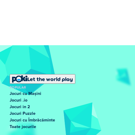
Let the world play
POPULAR
Jocuri cu Mașini
Jocuri .io
Jocuri in 2
Jocuri Puzzle
Jocuri cu Îmbrăcăminte
Toate jocurile