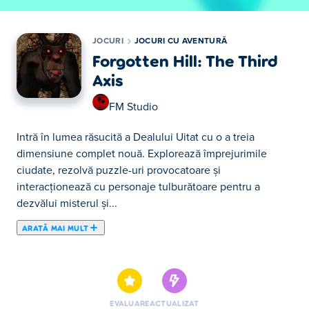
JOCURI
JOCURI CU AVENTURĂ
Forgotten Hill: The Third
Axis
FM Studio
Intră în lumea răsucită a Dealului Uitat cu o a treia
dimensiune complet nouă. Explorează împrejurimile
ciudate, rezolvă puzzle-uri provocatoare și
interacționează cu personaje tulburătoare pentru a
dezvălui misterul și...
ARATĂ MAI MULT
Intră în lumea răsucită a Dealului Uitat cu o a treia
dimensiune complet nouă. Explorează împrejurimile
ciudate, rezolvă puzzle-uri provocatoare și
interacționează cu personaje tulburătoare pentru a
EVALUARE
ACTUALIZAT