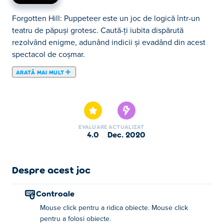
Forgotten Hill: Puppeteer este un joc de logică într-un
teatru de păpuși grotesc. Caută-ți iubita dispărută
rezolvând enigme, adunând indicii și evadând din acest
spectacol de coșmar.
ARATĂ MAI MULT
Aici poţi juca Forgotten Hill: Puppeteer. Forgotten Hill:
Puppeteer face parte din lista de Jocuri Mentale oferite.
EVALUARE
ACTUALIZAT
4.0
dec. 2020
Despre acest joc
Controale
Mouse click pentru a ridica obiecte. Mouse click
pentru a folosi obiecte.