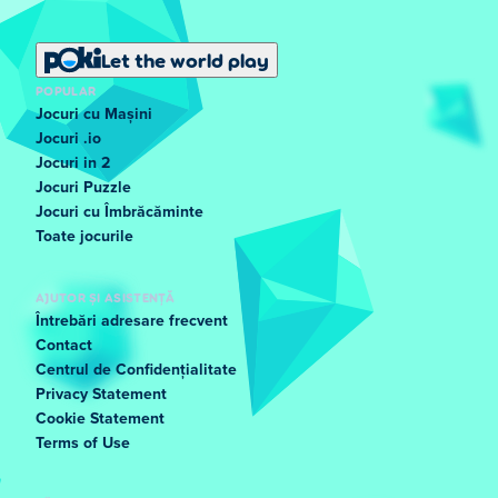
Let the world play
POPULAR
Jocuri cu Mașini
Jocuri .io
Jocuri in 2
Jocuri Puzzle
Jocuri cu Îmbrăcăminte
Toate jocurile
AJUTOR ȘI ASISTENȚĂ
Întrebări adresare frecvent
Contact
Centrul de Confidențialitate
Privacy Statement
Cookie Statement
Terms of Use