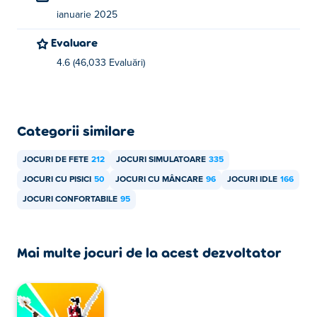
Cat Coffee Shop poate fi redat pe computer și pe
ianuarie 2025
dispozitive mobile precum telefoane și tablete.
Evaluare
4.6 (46,033 Evaluări)
Categorii similare
JOCURI DE FETE
212
JOCURI SIMULATOARE
335
JOCURI CU PISICI
50
JOCURI CU MÂNCARE
96
JOCURI IDLE
166
JOCURI CONFORTABILE
95
Mai multe jocuri de la acest dezvoltator