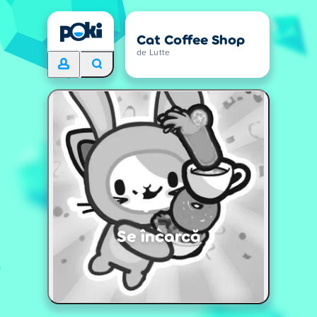
Cat Coffee Shop
de Lutte
Se încarcă