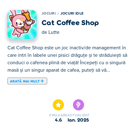
JOCURI
JOCURI IDLE
Cat Coffee Shop
de
Lutte
Cat Coffee Shop este un joc inactiv/de management în
care intri în labele unei pisici drăguțe și te străduiești să
conduci o cafenea plină de viață! Începeți cu o singură
masă și un singur aparat de cafea, puteți să vă...
ARATĂ MAI MULT
Cat Coffee Shop este un joc inactiv/de management în
care intri în labele unei pisici drăguțe și te străduiești să
conduci o cafenea plină de viață! Începeți cu o singură
masă și un singur aparat de cafea, puteți să vă stabiliți și
EVALUARE
ACTUALIZAT
să vă gestionați propriul loc de cafea confortabil. Pregătiți
4.6
ian. 2025
băuturi, faceți ordine pe mese și colectați bani de la
clienții mulțumiți. Folosiți-vă câștigurile pentru a vă