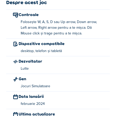
îmbunătăți cafeneaua, pentru a recruta asistenți și pentru
Despre acest joc
a vă îmbunătăți abilitățile! Miau, cine are cea mai bună
cafenea pentru pisici din oraș?
Controale
Folosește W, A, S, D sau Up arrow, Down arrow,
Cum să joci Cat Coffee Shop?
Left arrow, Right arrow pentru a te mișca. Dă
Mouse click și trage pentru a te mișca.
Mutare: WASD sau tastele săgeată sau faceți clic și
trageți
Dispozitive compatibile
desktop, telefon și tabletă
Cine a creat Cat Coffee Shop?
Dezvoltator
Cat Coffee Shop este creat de Lutte. Joacă celelalte
Lutte
jocuri ale lor Poki:
Last Warriors
,!
Gen
Cum pot juca Cat Coffee Shop gratuit?
Jocuri Simulatoare
Puteți juca Cat Coffee Shop gratuit pe Poki.
Data lansării
Pot să joc Cat Coffee Shop pe dispozitive
februarie 2024
mobile și desktop?
Ultima actualizare