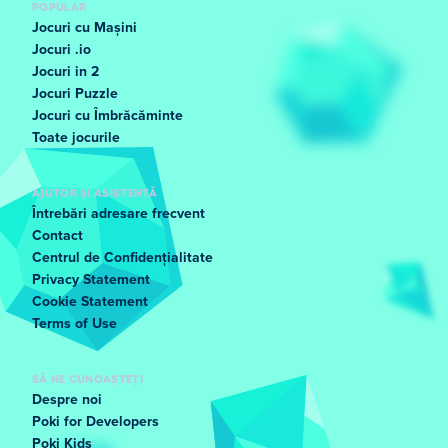
POPULAR
Jocuri cu Mașini
Jocuri .io
Jocuri in 2
Jocuri Puzzle
Jocuri cu Îmbrăcăminte
Toate jocurile
AJUTOR ȘI ASISTENȚĂ
Întrebări adresare frecvent
Contact
Centrul de Confidențialitate
Privacy Statement
Cookie Statement
Terms of Use
SĂ NE CUNOAȘTEȚI
Despre noi
Poki for Developers
Poki Kids