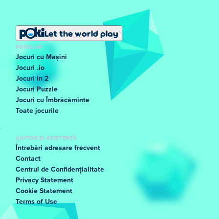
Let the world play
POPULAR
Jocuri cu Mașini
Jocuri .io
Jocuri in 2
Jocuri Puzzle
Jocuri cu Îmbrăcăminte
Toate jocurile
AJUTOR ȘI ASISTENȚĂ
Întrebări adresare frecvent
Contact
Centrul de Confidențialitate
Privacy Statement
Cookie Statement
Terms of Use