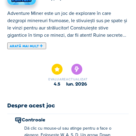
Adventure Miner este un joc de explorare în care
dezgropi minereuri frumoase, le stivuiești sus pe spate și
le vinzi pentru aur strălucitor! Construiește stive
gigantice în timp ce minezi, dar fii atent! Ruine secrete...
ARATĂ MAI MULT
Adventure Miner este un joc de explorare în care
dezgropi minereuri frumoase, le stivuiești sus pe spate și
le vinzi pentru aur strălucitor! Construiește stive
gigantice în timp ce minezi, dar fii atent! Ruine secrete
EVALUARE
ACTUALIZAT
pot apărea pe parcurs, oferindu-ți bonusuri și
4.5
iun. 2026
recompense grozave. Folosește-ți aurul pentru a-ți
îmbunătăți baza și a-ți spori puterea târnăcopului, astfel
încât să poți săpa și mai adânc. Ești gata să minezi, să
Despre acest joc
stivuiești și să te îmbogățești?
Controale
Cum se joacă Adventure Miner?
Dă clic cu mouse-ul sau atinge pentru a face o
alegere. Folosește W, A, S, D, Up arrow, Down