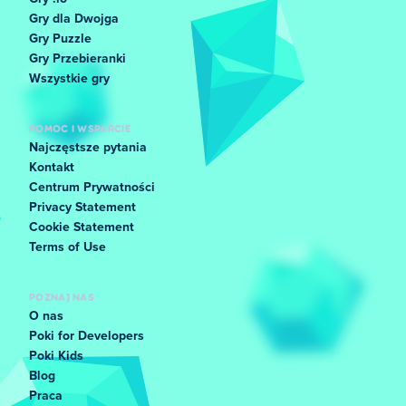
Gry dla Dwojga
Gry Puzzle
Gry Przebieranki
Wszystkie gry
POMOC I WSPARCIE
Najczęstsze pytania
Kontakt
Centrum Prywatności
Privacy Statement
Cookie Statement
Terms of Use
POZNAJ NAS
O nas
Poki for Developers
Poki Kids
Blog
Praca