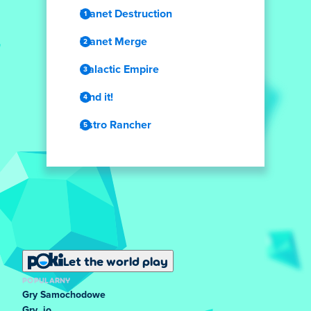
Planet Destruction
Planet Merge
Galactic Empire
Find it!
Astro Rancher
Let the world play
POPULARNY
Gry Samochodowe
Gry .io