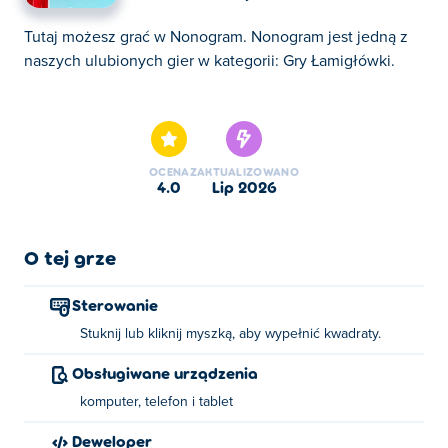
Tutaj możesz grać w Nonogram. Nonogram jest jedną z
naszych ulubionych gier w kategorii: Gry Łamigłówki.
Tutaj możesz grać w Nonogram. Nonogram jest jedną z
naszych ulubionych gier w kategorii: Gry Łamigłówki.
OCENA
ZAKTUALIZOWANO
4.0
lip 2026
O tej grze
Sterowanie
Stuknij lub kliknij myszką, aby wypełnić kwadraty.
Obsługiwane urządzenia
komputer, telefon i tablet
Deweloper