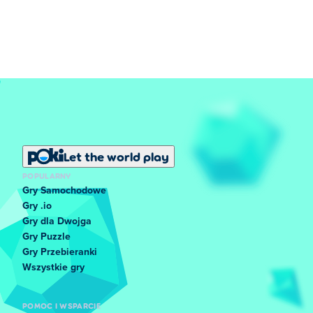
Let the world play
POPULARNY
Gry Samochodowe
Gry .io
Gry dla Dwojga
Gry Puzzle
Gry Przebieranki
Wszystkie gry
POMOC I WSPARCIE