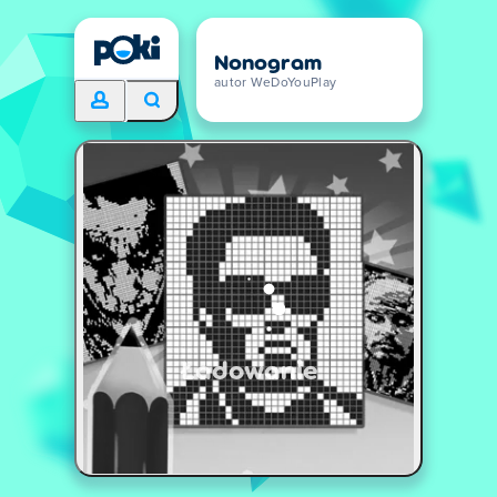
Nonogram
autor WeDoYouPlay
Ładowanie