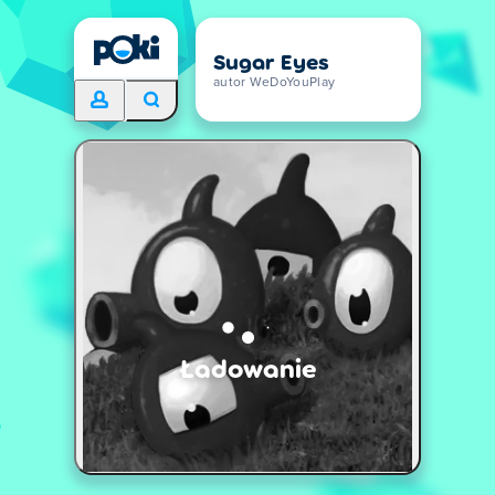
Sugar Eyes
autor WeDoYouPlay
Ładowanie