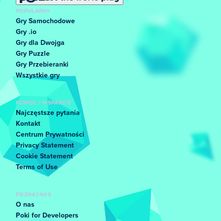
POPULARNY
Gry Samochodowe
Gry .io
Gry dla Dwojga
Gry Puzzle
Gry Przebieranki
Wszystkie gry
POMOC I WSPARCIE
Najczęstsze pytania
Kontakt
Centrum Prywatności
Privacy Statement
Cookie Statement
Terms of Use
POZNAJ NAS
O nas
Poki for Developers