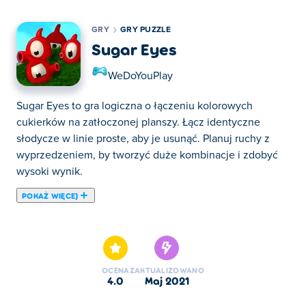
GRY
GRY PUZZLE
Sugar Eyes
WeDoYouPlay
Sugar Eyes to gra logiczna o łączeniu kolorowych
cukierków na zatłoczonej planszy. Łącz identyczne
słodycze w linie proste, aby je usunąć. Planuj ruchy z
wyprzedzeniem, by tworzyć duże kombinacje i zdobyć
wysoki wynik.
POKAŻ WIĘCEJ
Tutaj możesz grać w Sugar Eyes. Sugar Eyes jest jedną z
naszych ulubionych gier w kategorii: Gry Puzzle.
OCENA
ZAKTUALIZOWANO
4.0
maj 2021