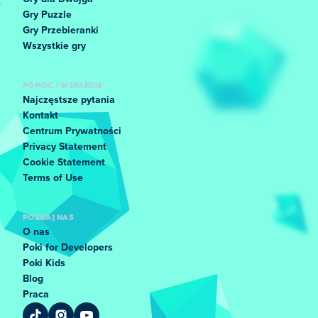
Gry Puzzle
Gry Przebieranki
Wszystkie gry
POMOC I WSPARCIE
Najczęstsze pytania
Kontakt
Centrum Prywatności
Privacy Statement
Cookie Statement
Terms of Use
POZNAJ NAS
O nas
Poki for Developers
Poki Kids
Blog
Praca