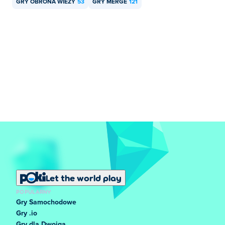
GRY OBRONA WIEŻY
53
GRY MERGE
121
Let the world play
POPULARNY
Gry Samochodowe
Gry .io
Gry dla Dwojga