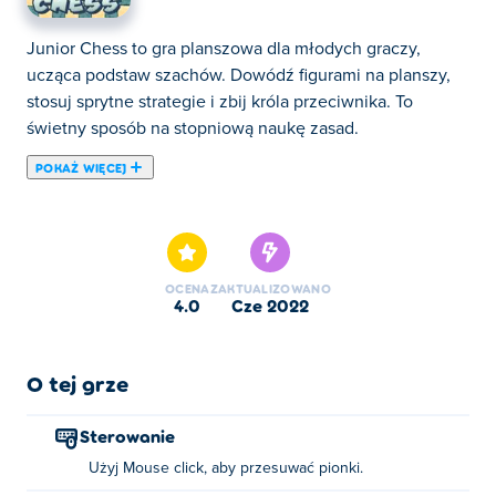
Junior Chess to gra planszowa dla młodych graczy,
ucząca podstaw szachów. Dowódź figurami na planszy,
stosuj sprytne strategie i zbij króla przeciwnika. To
świetny sposób na stopniową naukę zasad.
POKAŻ WIĘCEJ
Tutaj możesz grać w Junior Chess. Junior Chess jest
jedną z naszych ulubionych gier w kategorii: Gry
Planszowe.
OCENA
ZAKTUALIZOWANO
4.0
cze 2022
O tej grze
Sterowanie
Użyj Mouse click, aby przesuwać pionki.