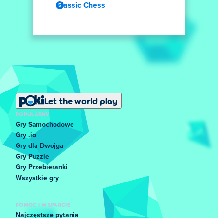
Classic Chess
Let the world play
POPULARNY
Gry Samochodowe
Gry .io
Gry dla Dwojga
Gry Puzzle
Gry Przebieranki
Wszystkie gry
POMOC I WSPARCIE
Najczęstsze pytania