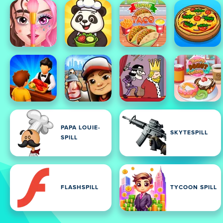
PAPA LOUIE-
SKYTESPILL
SPILL
FLASHSPILL
TYCOON SPILL