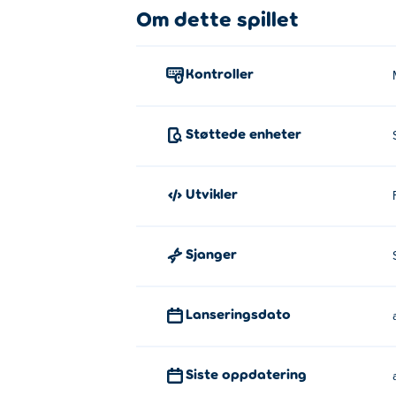
Om dette spillet
Kontroller
Støttede enheter
Utvikler
Sjanger
Lanseringsdato
Siste oppdatering