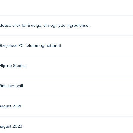
Mouse click for å velge, dra og flytte ingredienser.
Stasjonær PC, telefon og nettbrett
Flipline Studios
Simulatorspill
august 2021
august 2023