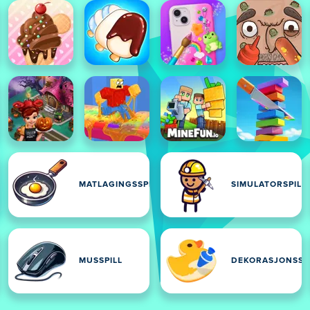
MATLAGINGSSPILL
SIMULATORSPILL
MUSSPILL
DEKORASJONSSP