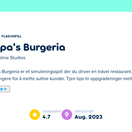
FLASHSPILL
pa's Burgeria
pline Studios
 Burgeria er et simuleringsspill der du driver en travel restaurant. 
rgere for å mette sultne kunder. Tjen tips til oppgraderinger mel
ER
rgeria er et av våre utvalgte Flashspill.
VURDERING
OPPDATERT
4.7
aug. 2023