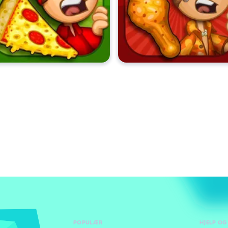
POPULÆR
HJELP OG