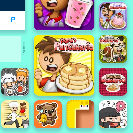
K
REKLAME