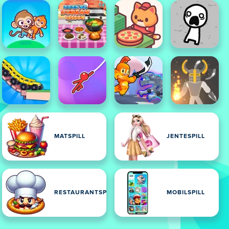
MATSPILL
JENTESPILL
ILL
RESTAURANTSPILL
MOBILSPILL