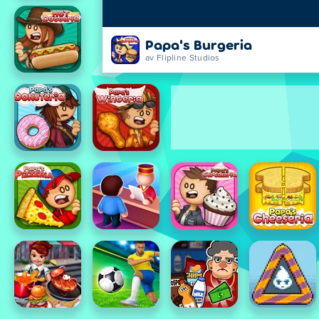
Papa's Burgeria
av Flipline Studios