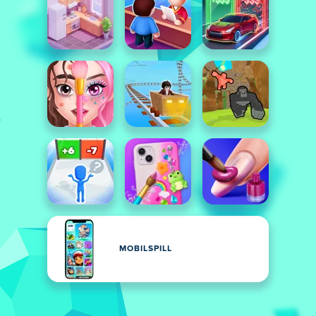
MOBILSPILL