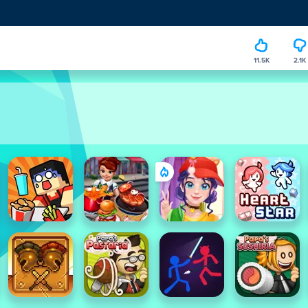
11.5K
2.1K