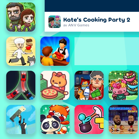
Kate's Cooking Party 2
av ANV Games