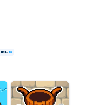
SPILL
86