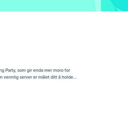
ng Party, som gir enda mer moro for
vennlig server er målet ditt å holde...
 restaurantdrift. Denne gangen kan du
res, server drinker, ta med mat til bordet,
 alene eller slå deg sammen med venner for
ine?