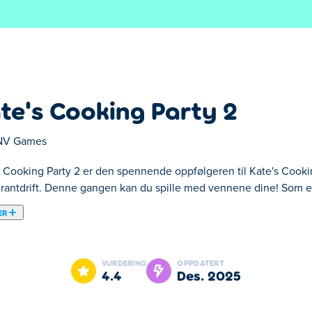
te's Cooking Party 2
NV Games
s Cooking Party 2 er den spennende oppfølgeren til Kate's Cooki
urantdrift. Denne gangen kan du spille med vennene dine! Som en 
ER
ppfølgeren til Kate's Cooking Party, som gir enda mer moro for
rver er målet ditt å holde kundene fornøyde. Ta bestillingene de
VURDERING
OPPDATERT
tfordre dine tidsstyringsferdigheter ved å fullføre alle nivåene
4.4
des. 2025
or å bli med på denne morsomme matlagingsfesten med vennene d