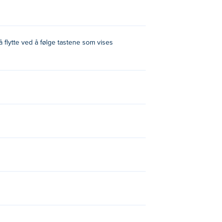
r å flytte ved å følge tastene som vises
arty
, z-raid,
Ocean
, og laborer-2!
samme datamaskin!