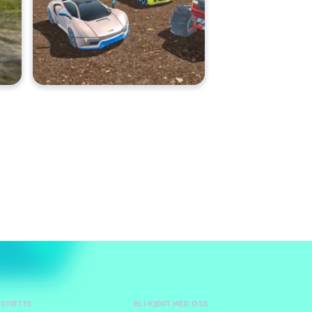
 STØTTE
BLI KJENT MED OSS