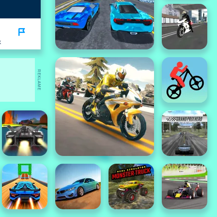
K
REKLAME