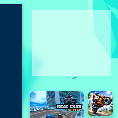
REKLAME