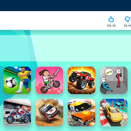
136.3K
28.3