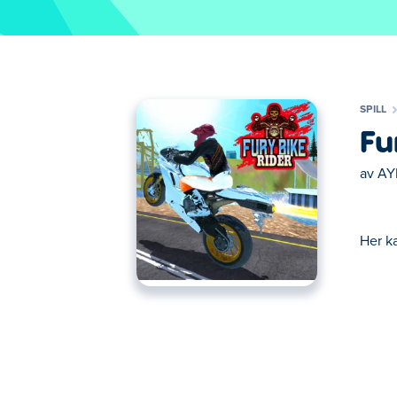
SPILL
Fu
av
AY
Her ka
Her kan du spille Fury Bike Rider. Fury Bik