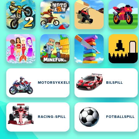
MOTORSYKKELSPILL
BILSPILL
RACING-SPILL
FOTBALLSPILL