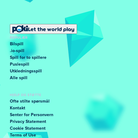
Let the world play
POPULÆR
Bilspill
.io-spill
Spill for to spillere
Puslespill
Utkledningsspill
Alle spill
HJELP OG STØTTE
Ofte stilte spørsmål
Kontakt
Senter for Personvern
Privacy Statement
Cookie Statement
Terms of Use