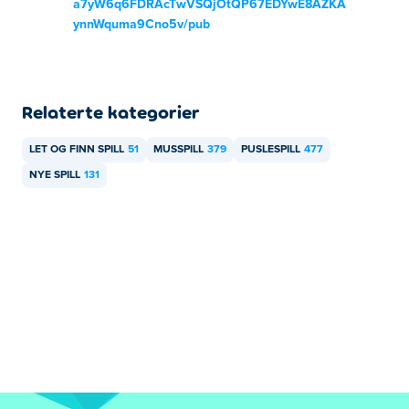
a7yW6q6FDRAcTwVSQjOtQP67EDYwE8AZKA
ynnWquma9Cno5v/pub
Relaterte kategorier
LET OG FINN SPILL
51
MUSSPILL
379
PUSLESPILL
477
NYE SPILL
131