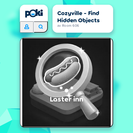
Cozyville - Find
Hidden Objects
av Room 606
Laster inn