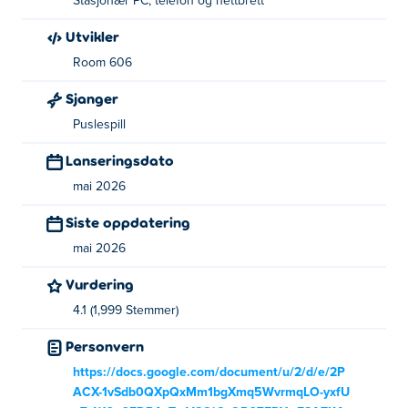
Cozyville er skapt av Room 606. Dette er deres første
Stasjonær PC, telefon og nettbrett
spill på Poki!
Utvikler
Hvordan kan jeg spille Cozyville gratis?
Room 606
Sjanger
Du kan spille Cozyville gratis på Poki.
Puslespill
Kan jeg spille Cozyville på mobile enheter og
Lanseringsdato
datamaskiner?
mai 2026
Cozyville kan spilles på datamaskinen din og mobile
Siste oppdatering
enheter som telefoner og nettbrett.
mai 2026
Vurdering
4.1 (1,999 Stemmer)
Personvern
https://docs.google.com/document/u/2/d/e/2P
ACX-1vSdb0QXpQxMm1bgXmq5WvrmqLO-yxfU