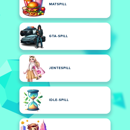
MATSPILL
GTA-SPILL
JENTESPILL
IDLE-SPILL