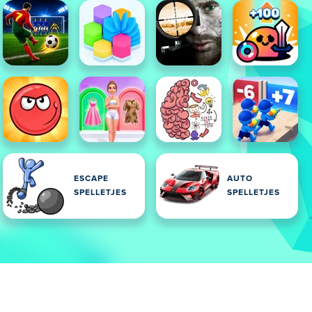
ESCAPE
AUTO
SPELLETJES
SPELLETJES