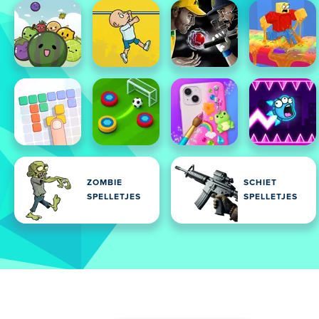
ZOMBIE
SCHIET
SPELLETJES
SPELLETJES