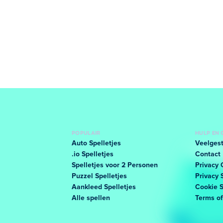
POPULAIR
HULP EN
Auto Spelletjes
Veelgest
.io Spelletjes
Contact
Spelletjes voor 2 Personen
Privacy 
Puzzel Spelletjes
Privacy 
Aankleed Spelletjes
Cookie 
Alle spellen
Terms o