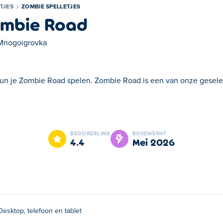
TJES
ZOMBIE SPELLETJES
mbie Road
Mnogoigrovka
kun je Zombie Road spelen. Zombie Road is een van onze gesele
Road is een van onze geselecteerde Zombie Spelletjes.
BEOORDELING
BIJGEWERKT
4.4
mei 2026
Desktop, telefoon en tablet