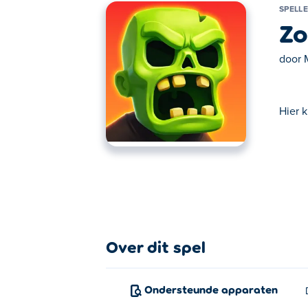
SPELLE
Zo
door
Hier 
Hier kun je Zombie Road spelen. Zombie 
Over dit spel
Ondersteunde apparaten