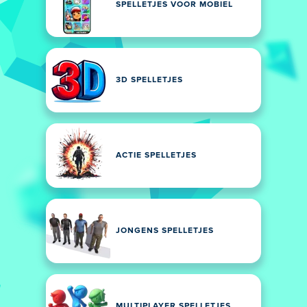
SPELLETJES VOOR MOBIEL
3D SPELLETJES
ACTIE SPELLETJES
JONGENS SPELLETJES
MULTIPLAYER SPELLETJES