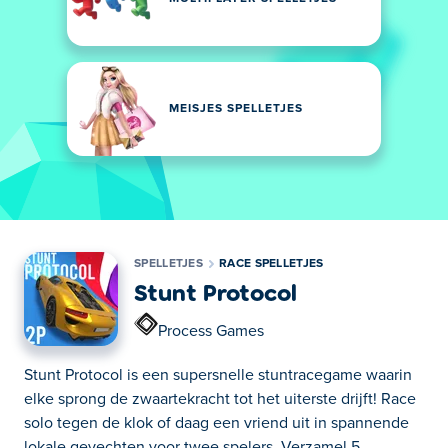
MEISJES SPELLETJES
SPELLETJES
RACE SPELLETJES
Stunt Protocol
Process Games
Stunt Protocol is een supersnelle stuntracegame waarin
elke sprong de zwaartekracht tot het uiterste drijft! Race
solo tegen de klok of daag een vriend uit in spannende
lokale gevechten voor twee spelers. Verzamel 5...