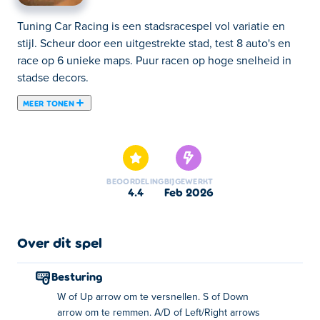
Tuning Car Racing is een stadsracespel vol variatie en
stijl. Scheur door een uitgestrekte stad, test 8 auto's en
race op 6 unieke maps. Puur racen op hoge snelheid in
stadse decors.
MEER TONEN
Tuning Car Racing is een stadsracegame boordevol
snelheid en variatie! Verken een enorme stad, test 8
unieke auto's en race op 6 spannende circuits met
diverse variaties. Voel de adrenalinekick van
BEOORDELING
BIJGEWERKT
hogesnelheidsraces terwijl je door de bruisende straten
4.4
feb 2026
scheurt en je rijvaardigheid tot het uiterste drijft. Klaar
om te tunen, te racen en de straten van de stad te
domineren?
Over dit spel
Hoe speel je Tuning Car Racing?
Besturing
W of Up arrow om te versnellen. S of Down
Versnellen: W of de pijltjestoets omhoog
arrow om te remmen. A/D of Left/Right arrows