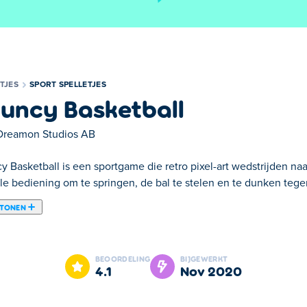
TJES
SPORT SPELLETJES
uncy Basketball
Dreamon Studios AB
 Basketball is een sportgame die retro pixel-art wedstrijden naa
le bediening om te springen, de bal te stelen en te dunken tege
 TONEN
ncy Basketball is een van onze geselecteerde Sport Spelletjes.
BEOORDELING
BIJGEWERKT
4.1
nov 2020