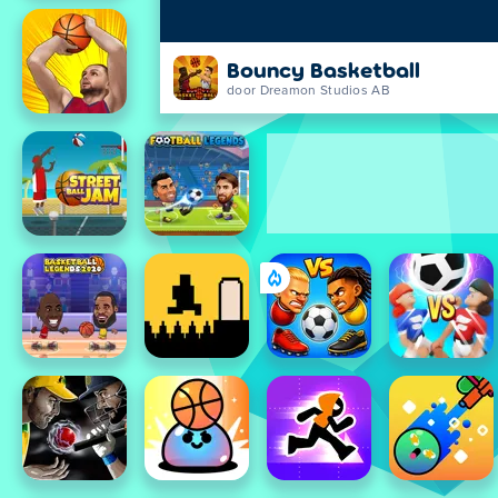
Bouncy Basketball
door Dreamon Studios AB