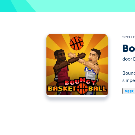
SPELLE
Bo
door
Bouncy
simpe
MEER
Hier kun je Bouncy Basketball spelen. Bou